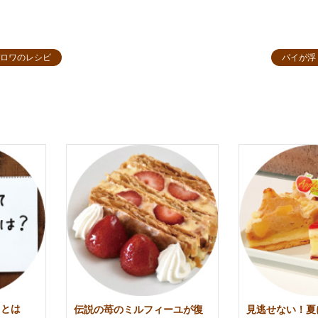
ロワのレシピ
パイが浮
イとは
伝説の苺のミルフィーユが復
見逃せない！夏