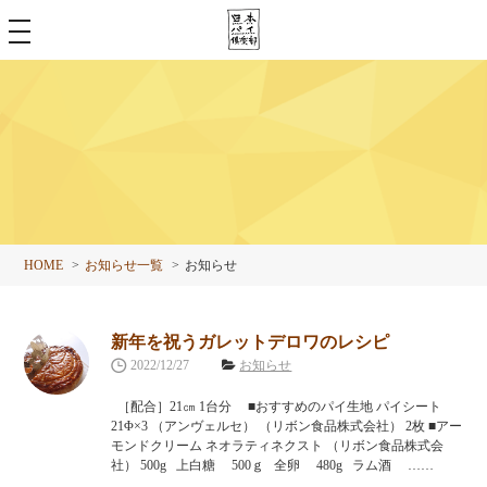
toggle
navigation
HOME
お知らせ一覧
お知らせ
新年を祝うガレットデロワのレシピ
2022/12/27
お知らせ
［配合］21㎝ 1台分 ■おすすめのパイ生地 パイシート
21Φ×3 （アンヴェルセ） （リボン食品株式会社） 2枚 ■アー
モンドクリーム ネオラティネクスト （リボン食品株式会
社） 500g 上白糖 500ｇ 全卵 480g ラム酒 ……