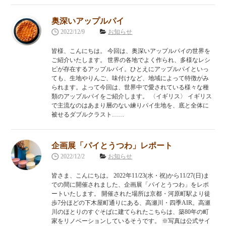
奥深いアップルパイ
2022/12/9
お知らせ
皆様、こんにちは。 今回は、奥深いアップルパイの世界を
ご紹介いたします。 世界の各地でよく作られ、多様なレシ
ピが存在するアップルパイ。ひとえにアップルパイといっ
ても、生地やりんご、味付けなど、地域によって特徴がみ
られます。よって今回は、世界中で愛されている様々な種
類のアップルパイをご紹介します。 〈イギリス〉 イギリス
で主流なのはあまり層のない練りパイ生地を、底と全体に
被せるダブルクラスト……
企画展「パイとうつわ」レポート
2022/12/2
お知らせ
皆さま、こんにちは。 2022年11/23(水・祝)から11/27(日)ま
での間に開催されました、企画展「パイとうつわ」をレポ
ートいたします。 開催された場所は京都・河原町駅より徒
歩7分ほどの下木屋町通りにある、高瀬川・四季AIR。高瀬
川のほとりのすぐそばに建てられたこちらは、築80年の町
家をリノベーションしているそうです。 ※写真は公式サイ