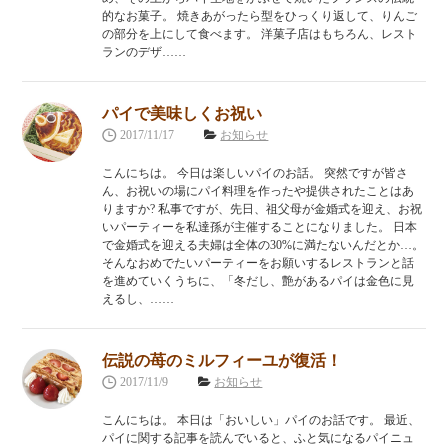
的なお菓子。 焼きあがったら型をひっくり返して、りんご
の部分を上にして食べます。 洋菓子店はもちろん、レスト
ランのデザ……
パイで美味しくお祝い
2017/11/17
お知らせ
こんにちは。 今日は楽しいパイのお話。 突然ですが皆さ
ん、お祝いの場にパイ料理を作ったや提供されたことはあ
りますか? 私事ですが、先日、祖父母が金婚式を迎え、お祝
いパーティーを私達孫が主催することになりました。 日本
で金婚式を迎える夫婦は全体の30%に満たないんだとか…。
そんなおめでたいパーティーをお願いするレストランと話
を進めていくうちに、「冬だし、艶があるパイは金色に見
えるし、……
伝説の苺のミルフィーユが復活！
2017/11/9
お知らせ
こんにちは。 本日は「おいしい」パイのお話です。 最近、
パイに関する記事を読んでいると、ふと気になるパイニュ