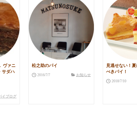
ユ ヴァニ
松之助のパイ
見逃せない！夏
・サダハ
べきパイ！
2016/7/7
お知らせ
2018/7/10
パイブログ