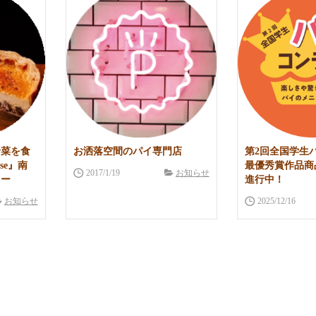
野菜を食
お洒落空間のパイ専門店
第2回全国学生
se』南
最優秀賞作品商
2017/1/19
お知らせ
ュー
進行中！
お知らせ
2025/12/16