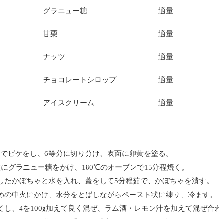
グラニュー糖
適量
甘栗
適量
ナッツ
適量
チョコレートシロップ
適量
アイスクリーム
適量
ークでピケをし、6等分に切り分け、表面に卵黄を塗る。
4枚にグラニュー糖をかけ、180℃のオーブンで15分程焼く。
ットしたかぼちゃと水を入れ、蓋をして5分程茹で、かぼちゃを潰す。
、弱めの中火にかけ、水分をとばしながらペースト状に練り、冷ます。
立てし、4を100g加えて良く混ぜ、ラム酒・レモン汁を加えて混ぜ合