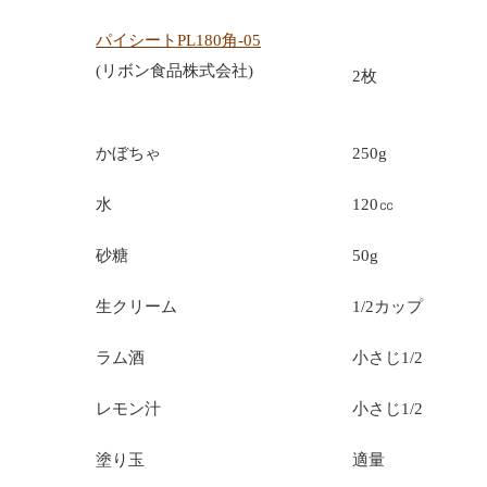
パイシートPL180角-05
(リボン食品株式会社)
2枚
かぼちゃ
250g
水
120㏄
砂糖
50g
生クリーム
1/2カップ
ラム酒
小さじ1/2
レモン汁
小さじ1/2
塗り玉
適量