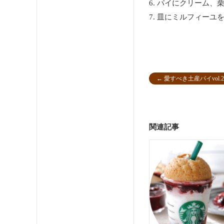
6. パイにクリーム
7. 皿にミルフィー
←
愛すべき土産パイvol.2
関連記事