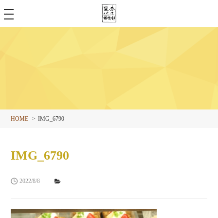
toggle
navigation
HOME
IMG_6790
IMG_6790
2022/8/8