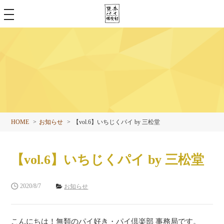
toggle
navigation
HOME
お知らせ
【vol.6】いちじくパイ by 三松堂
【vol.6】いちじくパイ by 三松堂
2020/8/7
お知らせ
こんにちは！無類のパイ好き・パイ倶楽部 事務局です。